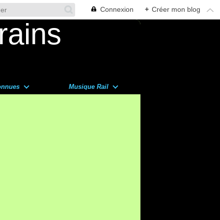
Connexion
+
Créer mon blog
onnues
Musique Rail