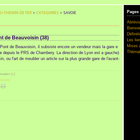
Pages
DU CHEMIN DE FER
>
CATEGORIES
>
SAVOIE
Abrévia
Bienve
Définit
t de Beauvoisin (38)
Les lie
Mises à
Pont de Beauvoisin, il subsiste encore un vendeur mais la gare e
Thémat
 depuis le PRS de Chambery. La direction de Lyon est a gauche)
n, ou l'art de meubler un article sur la plus grande gare de l'avant-
rmalien [
#
]
 Vandel