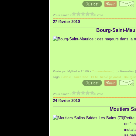
Vous aimez ?
0 vote
27 février 2010
Bourg-Saint-Maur
Posté par Myltiad à 15:06 -
Commentaires [
…
]
- Permalien [
Tags:
Savoie
,
Tarentaise
,
PLM
,
hervé gaymard
,
Bourg-sa
Vous aimez ?
0 vote
24 février 2010
Moutiers Sa
Petite 
de " t
instal
sa gal