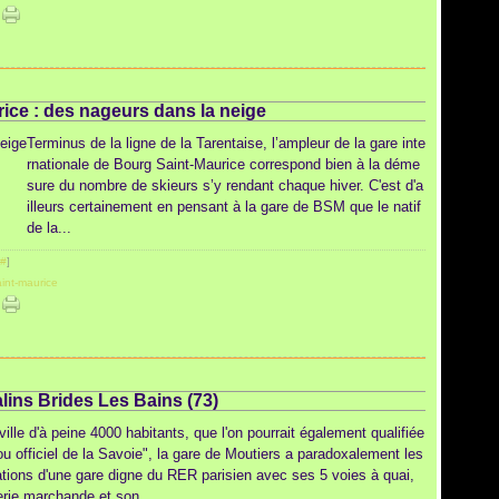
ice : des nageurs dans la neige
Terminus de la ligne de la Tarentaise, l’ampleur de la gare inte
rnationale de Bourg Saint-Maurice correspond bien à la déme
sure du nombre de skieurs s’y rendant chaque hiver. C'est d'a
illeurs certainement en pensant à la gare de BSM que le natif
de la...
#
]
int-maurice
lins Brides Les Bains (73)
ville d'à peine 4000 habitants, que l'on pourrait également qualifiée
rou officiel de la Savoie", la gare de Moutiers a paradoxalement les
lations d'une gare digne du RER parisien avec ses 5 voies à quai,
erie marchande et son...