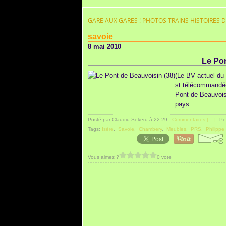
GARE AUX GARES ! PHOTOS TRAINS HISTOIRES 
savoie
8 mai 2010
Le Pon
(Le BV actuel du 
st télécommandée
Pont de Beauvoisi
pays...
Posté par Claudiu Sekeru à 22:29 -
Commentaires [
…
]
- Pe
Tags:
Isère
,
Savoie
,
Chambery
,
Meubles
,
PRS
,
Philippe
Vous aimez ?
0 vote