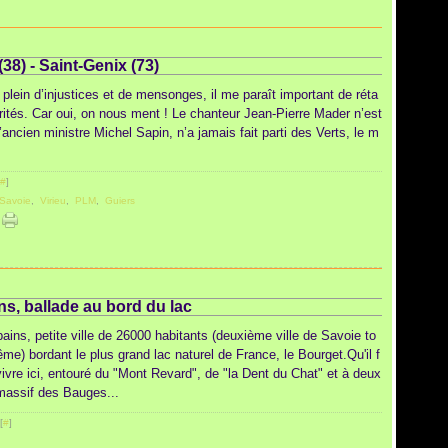
38) - Saint-Genix (73)
lein d’injustices et de mensonges, il me paraît important de réta
érités. Car oui, on nous ment ! Le chanteur Jean-Pierre Mader n’est
’ancien ministre Michel Sapin, n’a jamais fait parti des Verts, le m
#
]
Savoie
,
Virieu
,
PLM
,
Guiers
ns, ballade au bord du lac
bains, petite ville de 26000 habitants (deuxième ville de Savoie to
me) bordant le plus grand lac naturel de France, le Bourget.Qu'il f
vivre ici, entouré du "Mont Revard", de "la Dent du Chat" et à deux
massif des Bauges...
[
#
]