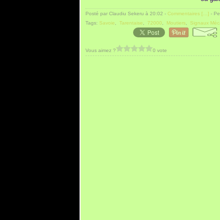
Posté par Claudiu Sekeru à 20:02 -
Commentaires [
…
]
- Pe
Tags:
Savoie
,
Tarentaise
,
72000
,
Moutiers
,
Signaux Méc
Vous aimez ?
0 vote