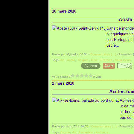
10 mars 2010
Aoste (
Dans ce monde p
blir quelques v
pas Portugais, l
usclé...
Posté par Myltiad à 00:04 -
Commentaires [
…
]
- Permalien [
Tags:
Ain
,
Aoste
,
Chignin
,
Isère
,
Pressins
,
Saint-Genix
,
Vous aimez ?
0 vote
2 mars 2010
Aix-les-bai
Aix-les-
ut de mê
ait bon 
pas du 
Posté par ringo73 à 10:56 -
Commentaires [
…
]
- Permalien 
Tags:
Savoie
,
Aix
,
Lamartine
,
les bains