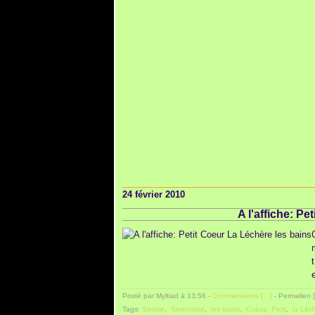
24 février 2010
A l'affiche: Pe
Posté par Myltiad à 13:56 -
Commentaires [
…
]
- Permalien [
Tags:
Savoie
,
Tarentaise
,
les bains
,
Coeur
,
Petit
,
la Léc