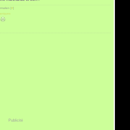
rmalien [
#
]
aniques
Publicité