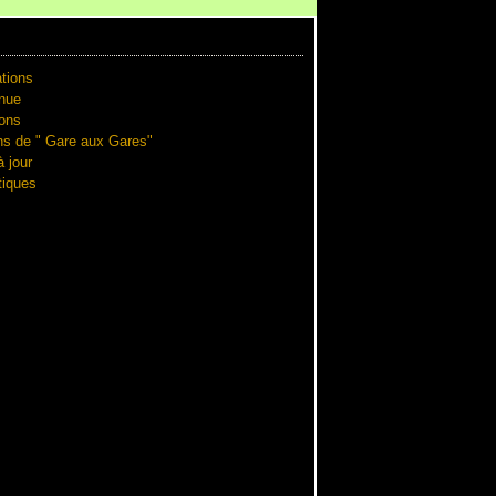
tions
nue
ions
ns de " Gare aux Gares"
 jour
iques