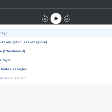
 DayZ
 a 13 ans (et vous l'avez ignoré)
e (littéralement)
im Rayan
 toutes les règles
s les jeux vidéo
us choquant de Rockstar ? - Le scandale BULLY
e plus moche de Steam
du RÊVE tourne au CAUCHEMAR