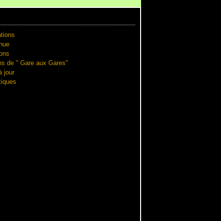
tions
nue
ions
ns de " Gare aux Gares"
 jour
iques