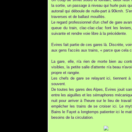
la sortie, un passage à niveau qui hurle puis qu
autorail qui déboule de nulle-part à 90kmh. S'en
traverses et de ballast mouillés.
Le regard professionnel d'un chef de gare avant
queue du train, clac-clac-clac font les levier
suivante et rendre voie libre à la précédente.
Evires fait partie de ces gares là. Discrète, vo
aux gens l'accès aux trains, « parce que cela c
La gare, elle, n'a rien de morte bien au con
visibles, la petite salle d'attente n'a beau n'
propre et rangée.
Les chefs de gare se relayant ici, tiennent 
souvent.
De toutes les gares des Alpes, Evires jouit san
entre les aiguilles et les sémaphores mécaniques
nuit pour arriver à l'heure sur le lieu de trava
empêcher les trains de se croiser ici. Le myt
Bains le Fayet a longtemps patienter ici le mati
besoins de la circulation.