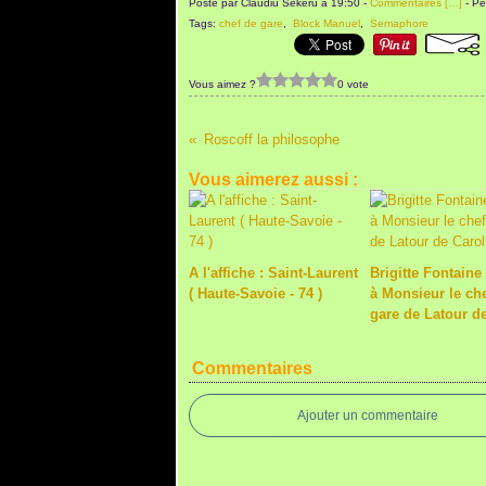
Posté par Claudiu Sekeru à 19:50 -
Commentaires [
…
]
- Pe
Tags:
chef de gare
,
Block Manuel
,
Semaphore
Vous aimez ?
0 vote
Roscoff la philosophe
Vous aimerez aussi :
A l'affiche : Saint-Laurent
Brigitte Fontaine 
( Haute-Savoie - 74 )
à Monsieur le ch
gare de Latour d
Commentaires
Ajouter un commentaire