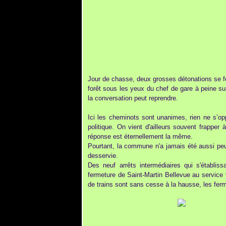
Jour de chasse, deux grosses détonations se fon
forêt sous les yeux du chef de gare à peine sur
la conversation peut reprendre.
Ici les cheminots sont unanimes, rien ne s’opp
politique. On vient d'ailleurs souvent frapper
réponse est éternellement la même.
Pourtant, la commune n'a jamais été aussi peup
desservie.
Des neuf arrêts intermédiaires qui s'établiss
fermeture de Saint-Martin Bellevue au service
de trains sont sans cesse à la hausse, les fer