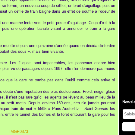
i se ferme, un nouveau coup de sifflet, un bruit d'aiguillage puis un
suit un défilé de train baigné dans un effet de souffle à l'odeur de
 une marche lente vers le petit poste d'aiguillage. Coup d’œil à la
s, puis une opération banale visant à annoncer le train à la gare
ire muette depuis une quinzaine d'année quand on décida d'interdire
oûtait des sous », mais bien vivante.
traire. Les 2 quais sont impeccables, les panneaux encore bien
avoir plus vu de passagers depuis 1997, elle n'en demeure pas moins
à ce que la gare ne tombe pas dans l'oubli comme cela arrive si
s doute d'une réputation des plus douloureuse. Froid, neige, glace
, il n'est pas rare qu'ici les agents se lèvent au beau milieu de la
Newsle
il au petit matin. Depuis environ 150 ans, rien n'a jamais pourtant
hique train de nuit « 5595 » Paris-Austerlitz – Saint-Gervais les
n, entre le tunnel des bornes et la forêt entourant la gare pour les