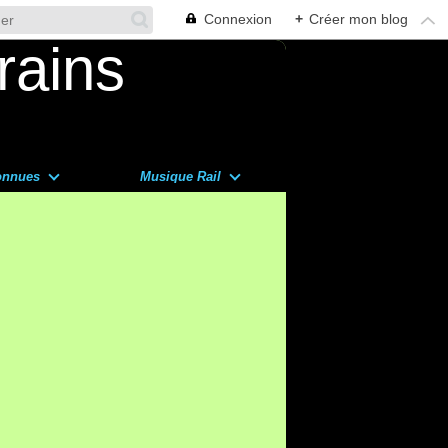
Connexion
+
Créer mon blog
onnues
Musique Rail