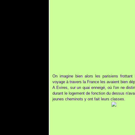
On imagine bien alors les parisiens frottant
voyage à travers la France les avaient bien dé
A Evires, sur un quai enneigé, où l'on ne distin
durant le logement de fonction du dessus n'ava
jeunes cheminots y ont fait leurs classes.