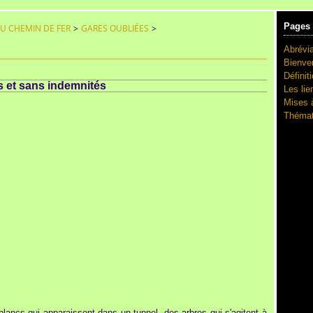
Pages
DU CHEMIN DE FER
>
GARES OUBLIÉES
>
Abrévia
Bienve
Définit
s et sans indemnités
Les lie
Mises à
Thémat
 blancs qui apparaissent dans un tunnel, des arbres qui s'agitent à