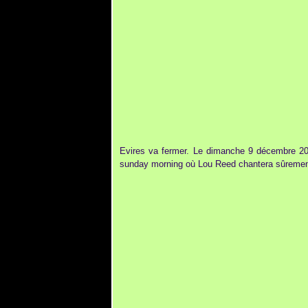
Evires va fermer. Le dimanche 9 décembre 2012
sunday morning où Lou Reed chantera sûrement