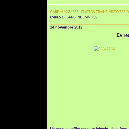
GARE AUX GARES ! PHOTOS TRAINS HISTOIRES 
EVIRES ET SANS INDEMNITÉS
14 novembre 2012
Evire
Un coup de sifflet sourd et lointain, deux feux