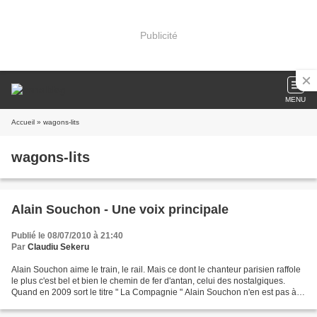
Publicité
MENU
Accueil
» wagons-lits
wagons-lits
Alain Souchon - Une voix principale
Publié le 08/07/2010 à 21:40
Par
Claudiu Sekeru
Alain Souchon aime le train, le rail. Mais ce dont le chanteur parisien raffole
le plus c'est bel et bien le chemin de fer d'antan, celui des nostalgiques.
Quand en 2009 sort le titre " La Compagnie " Alain Souchon n'en est pas à
son coup d'essai. Les...