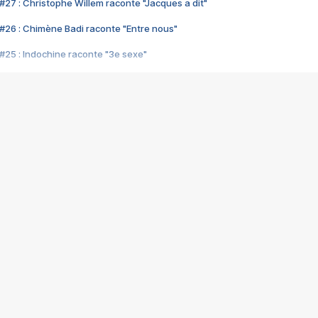
#27 : Christophe Willem raconte "Jacques a dit"
#26 : Chimène Badi raconte "Entre nous"
#25 : Indochine raconte "3e sexe"
#24 : Zaho raconte "C'est chelou"
#23 : Patrick Bruel raconte "Au café des délices"
#22 : Kyo raconte "Le chemin"
#21 : Nolwenn Leroy raconte "Cassé"
#20 : Patrick Hernandez raconte "Born to be alive"
#19 : Lorie raconte "Près de moi"
#18 : Michael Jones raconte "A nos actes manqués" (avec Jean-Jacque
#17 : Khaled raconte "Aïcha"
#16 : Corneille raconte "Parce qu'on vient de loin"
#15 : Indochine raconte "L'aventurier"