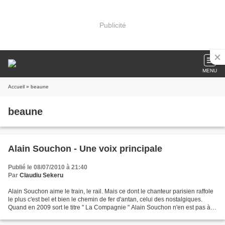
Publicité
MENU
Accueil
» beaune
beaune
Alain Souchon - Une voix principale
Publié le 08/07/2010 à 21:40
Par
Claudiu Sekeru
Alain Souchon aime le train, le rail. Mais ce dont le chanteur parisien raffole
le plus c'est bel et bien le chemin de fer d'antan, celui des nostalgiques.
Quand en 2009 sort le titre " La Compagnie " Alain Souchon n'en est pas à
son coup d'essai. Les...