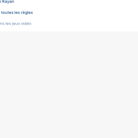
im Rayan
 toutes les règles
s les jeux vidéo
us choquant de Rockstar ? - Le scandale BULLY
e plus moche de Steam
du RÊVE tourne au CAUCHEMAR
pendant 8 heures
it… à tort
umiliés par un jeu vidéo
ire - Final Fantasy 8
ti un empire - Age of Empires
story DOFUS
tard, il crée l'un des pires jeux de tous les temps, MindsEye.