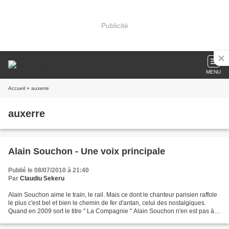
Publicité
MENU
Accueil
» auxerre
auxerre
Alain Souchon - Une voix principale
Publié le 08/07/2010 à 21:40
Par
Claudiu Sekeru
Alain Souchon aime le train, le rail. Mais ce dont le chanteur parisien raffole
le plus c'est bel et bien le chemin de fer d'antan, celui des nostalgiques.
Quand en 2009 sort le titre " La Compagnie " Alain Souchon n'en est pas à
son coup d'essai. Les...