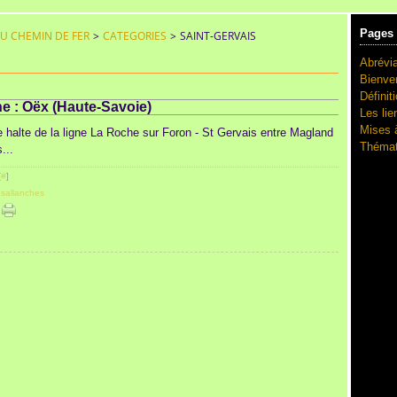
Pages
DU CHEMIN DE FER
>
CATEGORIES
>
SAINT-GERVAIS
Abrévia
Bienve
Définit
che : Oëx (Haute-Savoie)
Les lie
Mises à
 halte de la ligne La Roche sur Foron - St Gervais entre Magland
Thémat
...
[
#
]
,
sallanches