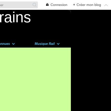
Connexion
+
Créer mon blog
onnues
Musique Rail