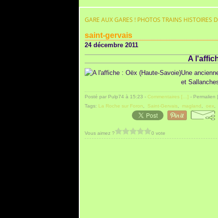
GARE AUX GARES ! PHOTOS TRAINS HISTOIRES 
saint-gervais
24 décembre 2011
A l'affi
Une ancienne
et Sallanches
Posté par Pulp74 à 15:23 -
Commentaires [
…
]
- Permalien 
Tags:
La Roche sur Foron
,
Saint-Gervais
,
magland
,
oex
Vous aimez ?
0 vote