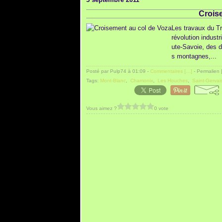
Crois
Les travaux du T
révolution indust
ute-Savoie, des d
s montagnes,...
Posté par Pulp74 à 01:09 -
Commentaires [
…
]
- Permalien 
Tags:
Mont-Blanc
,
Chamonix
,
Les Houches
,
Saint-Gervai
Vous aimez ?
0 vote