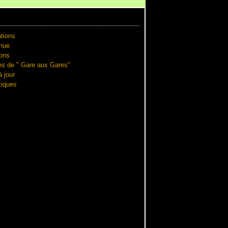
tions
nue
ions
ns de " Gare aux Gares"
 jour
iques