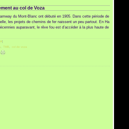
ement au col de Voza
ramway du Mont-Blanc ont débuté en 1905. Dans cette période de
rielle, les projets de chemins de fer naissent un peu partout. En Ha
écennies auparavant, le rêve fou est d’accéder à la plus haute de
[
#
]
s
,
TMB
,
col de voza