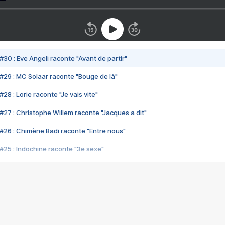
#30 : Eve Angeli raconte "Avant de partir"
#29 : MC Solaar raconte "Bouge de là"
28 : Lorie raconte "Je vais vite"
#27 : Christophe Willem raconte "Jacques a dit"
#26 : Chimène Badi raconte "Entre nous"
#25 : Indochine raconte "3e sexe"
#24 : Zaho raconte "C'est chelou"
#23 : Patrick Bruel raconte "Au café des délices"
#22 : Kyo raconte "Le chemin"
#21 : Nolwenn Leroy raconte "Cassé"