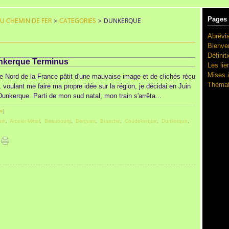
Pages
DU CHEMIN DE FER
>
CATEGORIES
>
DUNKERQUE
Abrévia
Bienve
Définit
nkerque Terminus
Les lie
Mises à
 Nord de la France pâtit d'une mauvaise image et de clichés récu
Thémat
, voulant me faire ma propre idée sur la région, je décidai en Juin
unkerque. Parti de mon sud natal, mon train s'arrêta...
#
]
ain
,
Arcelor Mittal
,
Beaubourg
,
Bergues
,
Branche
,
Coudekerque
,
Dunkerque
,