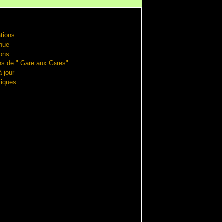
tions
nue
ions
ns de " Gare aux Gares"
 jour
iques