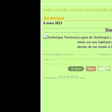
GARE AUX GARES ! PHOTOS TRAINS HISTOIRES 
dunkerque
6 mars 2013
Du
La gare de Dunkerque Le
rrents sur ses habitants
dernier de me rendre à D
Posté par Myltiad à 20:38 -
Commentaires [
…
]
- Permalien [
Tags:
Nord
,
Chemin de fer des Alpes
,
ferroviaire
,
gare
,
tr
Sea france
,
Terminus
Vous aimez ?
0 vote