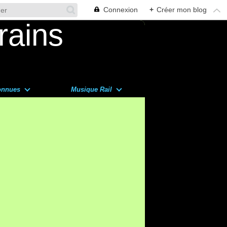
Connexion
+
Créer mon blog
onnues
Musique Rail