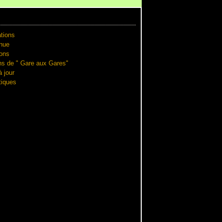
tions
nue
ions
ns de " Gare aux Gares"
 jour
iques