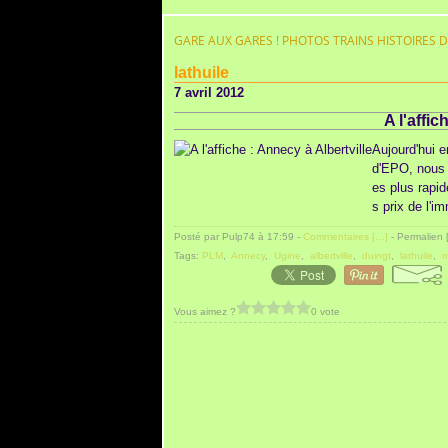
GARE AUX GARES ! PHOTOS TRAINS HISTOIRES 
lathuile
7 avril 2012
A l'affic
Aujourd'hui e
d'EPO, nous 
es plus rapi
s prix de l'im
Posté par Pulp74 à 17:59 -
Commentaires [
…
]
- Permalien 
Tags:
PLM
,
Annecy
,
Ugine
,
albertville
,
duingt
,
lathuile
,
m
Vous aimez ?
0 vote