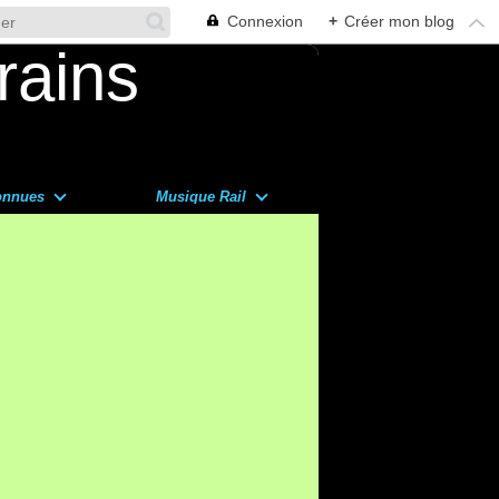
Connexion
+
Créer mon blog
onnues
Musique Rail