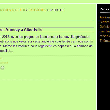
Pages
DU CHEMIN DE FER
>
CATEGORIES
>
LATHUILE
Abrévia
Bienve
Définit
he : Annecy à Albertville
Les lie
Mises à
n 2012, avec les progrès de la science et la nouvelle génération
Thémat
utilisons nos vélos sur cette ancienne voie ferrée car nous somm
de. Même les voitures nous regardent les dépasser. La flambée de
mobilier...
[
#
]
arthod