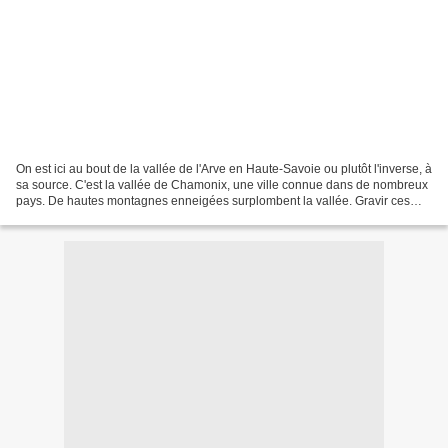
On est ici au bout de la vallée de l'Arve en Haute-Savoie ou plutôt l'inverse, à
sa source. C'est la vallée de Chamonix, une ville connue dans de nombreux
pays. De hautes montagnes enneigées surplombent la vallée. Gravir ces
sommets a été une performance...