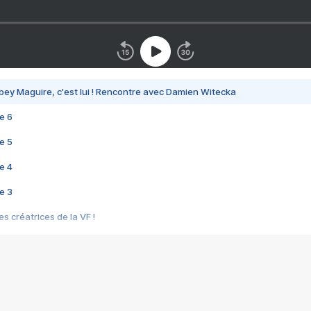
bey Maguire, c'est lui ! Rencontre avec Damien Witecka
e 6
e 5
e 4
e 3
s créatrices de la VF !
e 2
e 1
e Mektoub My Love arrive enfin ! Rencontre avec Shaïn Boumedine et Sal