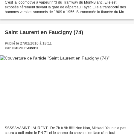
C'est la locomotive à vapeur n°3 du Tramway du Mont-Blanc. Elle est
exposée fièrement devant la gare de départ au Fayet. Elle a transporté des
hommes vers les sommets de 1909 à 1956. Surnommée la fiancée du Mont-
Blanc, Henriette d'Angeville fut la deuxième...
Saint Laurent en Faucigny (74)
Publié le 27/02/2010 à 18:11
Par
Claudiu Sekeru
SSSSAAAAINT LAURENT ! De 7h à 9h !!!!!!!Non.Non, Mickael Youn n'a pas
couru à poil entre le PN 71 et le champ du cheval d'en face c'est tout