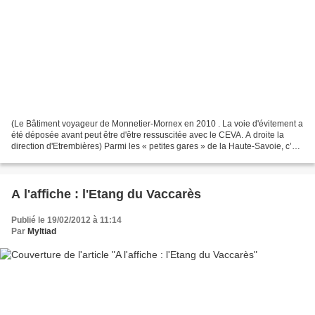
(Le Bâtiment voyageur de Monnetier-Mornex en 2010 . La voie d'évitement a
été déposée avant peut être d'être ressuscitée avec le CEVA. A droite la
direction d'Etrembières) Parmi les « petites gares » de la Haute-Savoie, c’est
certainement la plus belle,...
A l'affiche : l'Etang du Vaccarès
Publié le 19/02/2012 à 11:14
Par
Myltiad