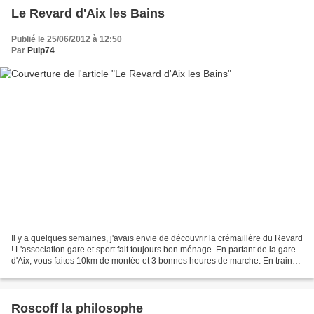
Le Revard d'Aix les Bains
Publié le 25/06/2012 à 12:50
Par
Pulp74
Il y a quelques semaines, j'avais envie de découvrir la crémaillère du Revard
! L'association gare et sport fait toujours bon ménage. En partant de la gare
d'Aix, vous faites 10km de montée et 3 bonnes heures de marche. En train
cela faisait 1h15 et cela...
Roscoff la philosophe