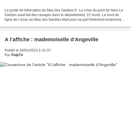
Le poste de bifurcation du Mas des Gardies II - La crise du pont de Ners Le
Gardon avait fait des ravages dans le département, 22 morts. Le bout de
ligne de Lézan au Mas des Gardies était pour sa part fortement endommagé
et tous les anciens cheminots...
A l'affiche : mademoiselle d'Angeville
Publié le 28/01/2012 à 22:37
Par
Pulp74