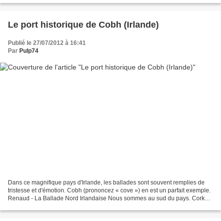
Le port historique de Cobh (Irlande)
Publié le 27/07/2012 à 16:41
Par
Pulp74
Dans ce magnifique pays d'Irlande, les ballades sont souvent remplies de
tristesse et d'émotion. Cobh (prononcez « cove ») en est un parfait exemple.
Renaud - La Ballade Nord Irlandaise Nous sommes au sud du pays. Cork
est la deuxième ville du pays. Mais...