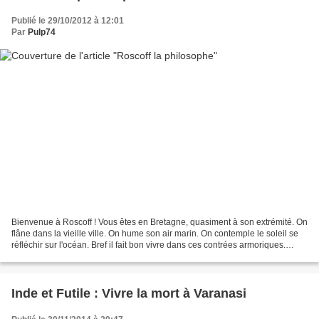
Publié le 29/10/2012 à 12:01
Par
Pulp74
Bienvenue à Roscoff ! Vous êtes en Bretagne, quasiment à son extrémité. On
flâne dans la vieille ville. On hume son air marin. On contemple le soleil se
réfléchir sur l'océan. Bref il fait bon vivre dans ces contrées armoriques.
Malheureusement pour le...
Inde et Futile : Vivre la mort à Varanasi