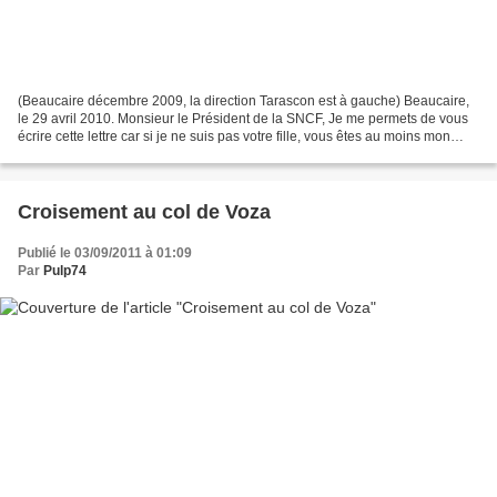
(Beaucaire décembre 2009, la direction Tarascon est à gauche) Beaucaire,
le 29 avril 2010. Monsieur le Président de la SNCF, Je me permets de vous
écrire cette lettre car si je ne suis pas votre fille, vous êtes au moins mon
tuteur légal et il me paraît...
Croisement au col de Voza
Publié le 03/09/2011 à 01:09
Par
Pulp74