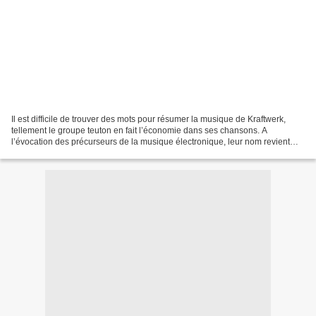
Il est difficile de trouver des mots pour résumer la musique de Kraftwerk,
tellement le groupe teuton en fait l’économie dans ses chansons. A
l’évocation des précurseurs de la musique électronique, leur nom revient
avec insistance et ce n’est que justice,...