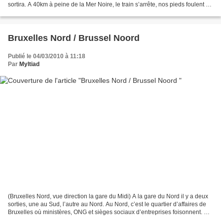
sortira. A 40km à peine de la Mer Noire, le train s’arrête, nos pieds foulent un
quai sur lequel s’abat le silence,...
Bruxelles Nord / Brussel Noord
Publié le 04/03/2010 à 11:18
Par
Myltiad
(Bruxelles Nord, vue direction la gare du Midi) A la gare du Nord il y a deux
sorties, une au Sud, l’autre au Nord. Au Nord, c’est le quartier d’affaires de
Bruxelles où ministères, ONG et sièges sociaux d’entreprises foisonnent. Au
Sud, c’est la rue...