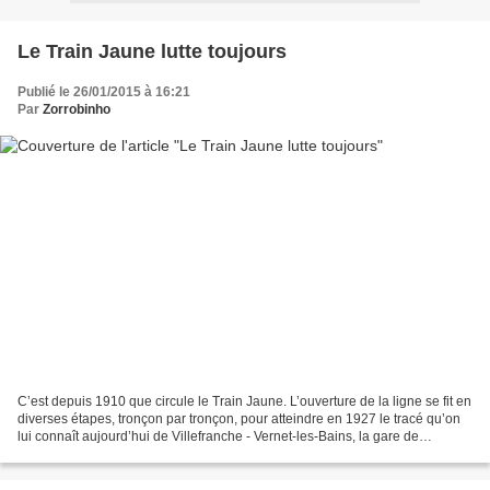
Le Train Jaune lutte toujours
Publié le 26/01/2015 à 16:21
Par
Zorrobinho
C’est depuis 1910 que circule le Train Jaune. L’ouverture de la ligne se fit en
diverses étapes, tronçon par tronçon, pour atteindre en 1927 le tracé qu’on
lui connaît aujourd’hui de Villefranche - Vernet-les-Bains, la gare de
commande, à Latour-de-Carol...