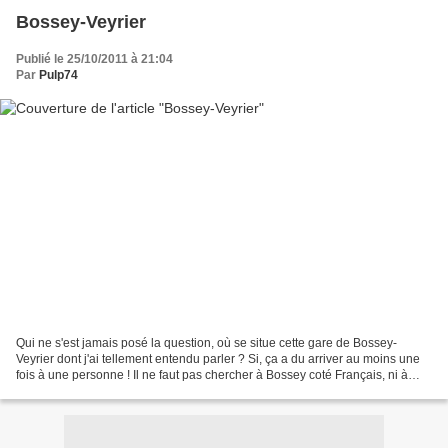
Bossey-Veyrier
Publié le 25/10/2011 à 21:04
Par
Pulp74
Qui ne s'est jamais posé la question, où se situe cette gare de Bossey-
Veyrier dont j'ai tellement entendu parler ? Si, ça a du arriver au moins une
fois à une personne ! Il ne faut pas chercher à Bossey coté Français, ni à
Veyrier en Suisse. Sur la carte,...