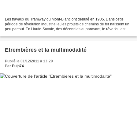
Les travaux du Tramway du Mont-Blanc ont débuté en 1905. Dans cette
période de révolution industrielle, les projets de chemins de fer naissent un
peu partout. En Haute-Savoie, des décennies auparavant, le rêve fou est
d’accéder à la plus haute des montagnes,...
Etrembières et la multimodalité
Publié le 01/12/2011 à 13:29
Par
Pulp74