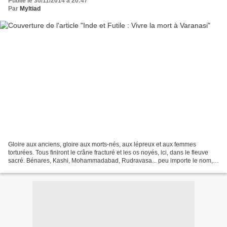
Publié le 30/11/2014 à 20:47
Par
Myltiad
Gloire aux anciens, gloire aux morts-nés, aux lépreux et aux femmes
torturées. Tous finiront le crâne fracturé et les os noyés, ici, dans le fleuve
sacré. Bénares, Kashi, Mohammadabad, Rudravasa... peu importe le nom,
la cité est la même : Varanasi. Une...