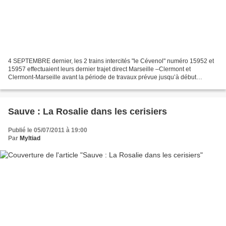
4 SEPTEMBRE dernier, les 2 trains intercités "le Cévenol" numéro 15952 et
15957 effectuaient leurs dernier trajet direct Marseille –Clermont et
Clermont-Marseille avant la période de travaux prévue jusqu’à début
décembre dans la région Auvergne. Après...
Sauve : La Rosalie dans les cerisiers
Publié le 05/07/2011 à 19:00
Par
Myltiad