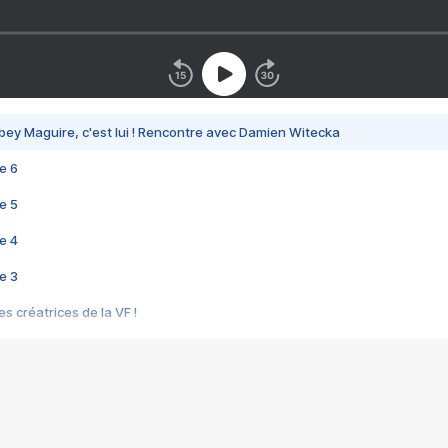
bey Maguire, c'est lui ! Rencontre avec Damien Witecka
e 6
e 5
e 4
e 3
s créatrices de la VF !
e 2
e 1
e Mektoub My Love arrive enfin ! Rencontre avec Shaïn Boumedine et Sal