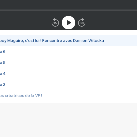
bey Maguire, c'est lui ! Rencontre avec Damien Witecka
e 6
e 5
e 4
e 3
s créatrices de la VF !
e 2
e 1
e Mektoub My Love arrive enfin ! Rencontre avec Shaïn Boumedine et Sal