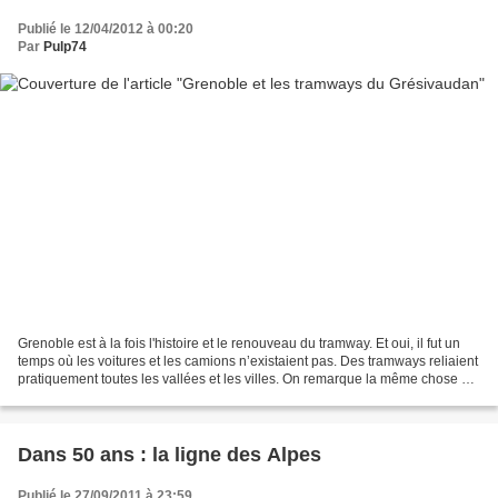
Publié le 12/04/2012 à 00:20
Par
Pulp74
Grenoble est à la fois l'histoire et le renouveau du tramway. Et oui, il fut un
temps où les voitures et les camions n’existaient pas. Des tramways reliaient
pratiquement toutes les vallées et les villes. On remarque la même chose en
prenant la route...
Dans 50 ans : la ligne des Alpes
Publié le 27/09/2011 à 23:59