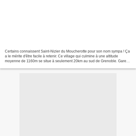
Certains connaissent Saint-Nizier du Moucherotte pour son nom sympa ! Ça
a le mérite d'être facile à retenir. Ce village qui culmine à une altitude
moyenne de 1160m se situe à seulement 20km au sud de Grenoble. Gare
de Seyssins D'autres connaissent ses...