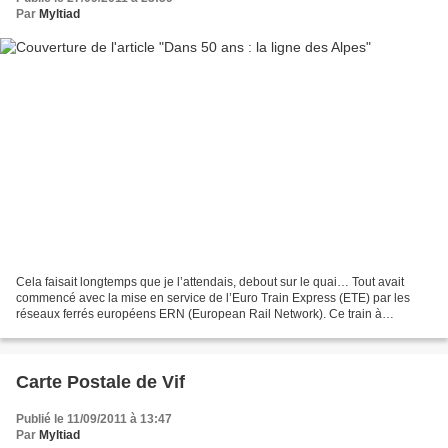
Par
Myltiad
Cela faisait longtemps que je l’attendais, debout sur le quai… Tout avait
commencé avec la mise en service de l’Euro Train Express (ETE) par les
réseaux ferrés européens ERN (European Rail Network). Ce train à
propulsion électrique équipé d’un turbo réacteur...
Carte Postale de Vif
Publié le 11/09/2011 à 13:47
Par
Myltiad