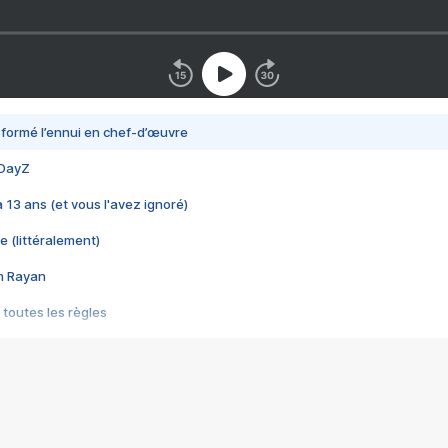
nsformé l’ennui en chef-d’œuvre
 DayZ
 a 13 ans (et vous l'avez ignoré)
e (littéralement)
im Rayan
 toutes les règles
s les jeux vidéo
us choquant de Rockstar ? - Le scandale BULLY
e plus moche de Steam