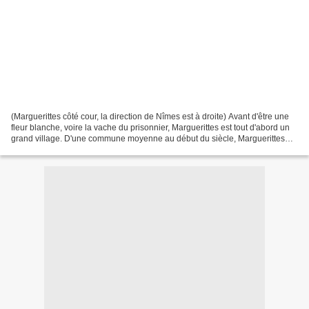
(Marguerittes côté cour, la direction de Nîmes est à droite) Avant d'être une
fleur blanche, voire la vache du prisonnier, Marguerittes est tout d'abord un
grand village. D'une commune moyenne au début du siècle, Marguerittes
s'est aggrandie de manière...