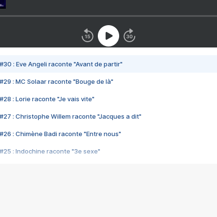
#30 : Eve Angeli raconte "Avant de partir"
#29 : MC Solaar raconte "Bouge de là"
28 : Lorie raconte "Je vais vite"
#27 : Christophe Willem raconte "Jacques a dit"
#26 : Chimène Badi raconte "Entre nous"
#25 : Indochine raconte "3e sexe"
#24 : Zaho raconte "C'est chelou"
#23 : Patrick Bruel raconte "Au café des délices"
#22 : Kyo raconte "Le chemin"